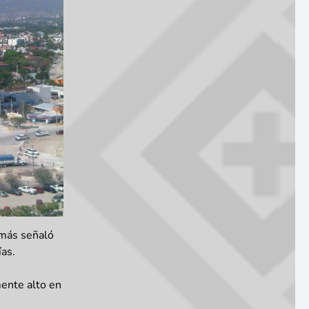
 más señaló
ías.
mente alto en