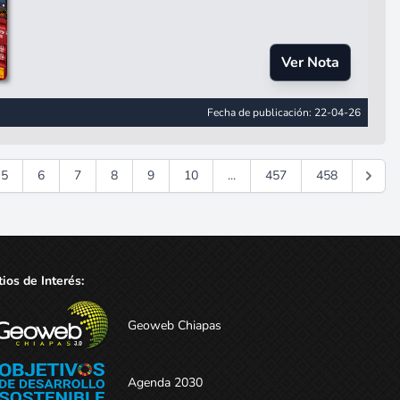
Ver Nota
Fecha de publicación: 22-04-26
5
6
7
8
9
10
...
457
458
tios de Interés:
Geoweb Chiapas
Agenda 2030