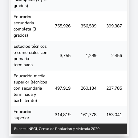
grados)
Educación
secundaria
755,926
356,539
399,387
completa (3
grados)
Estudios técnicos
o comerciales con
3,755
1,299
2,456
primaria
terminada
Educación media
superior (técnicos
con secundaria
497,919
260,134
237,785
terminada y
bachillerato)
Educación
314,819
161,778
153,041
superior
Fuente: INEGI, Censo de Población y Vivienda 2020