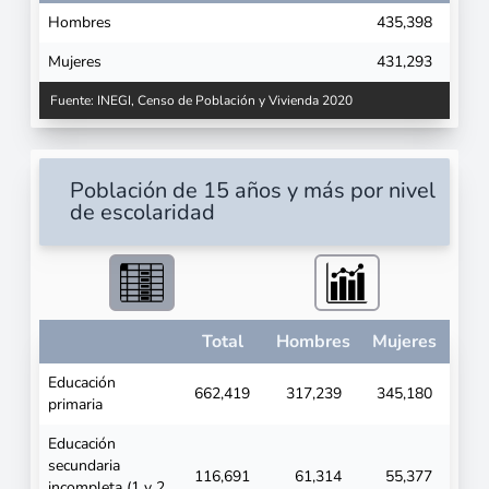
Hombres
435,398
Mujeres
431,293
Fuente: INEGI, Censo de Población y Vivienda 2020
Población de 15 años y más por nivel
de escolaridad
Total
Hombres
Mujeres
Educación
662,419
317,239
345,180
primaria
Educación
secundaria
116,691
61,314
55,377
incompleta (1 y 2